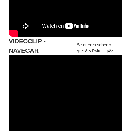
VIDEOCLIP -
Se queres saber o
NAVEGAR
que é o Paluí… põe
o teu dedo
aqui
!