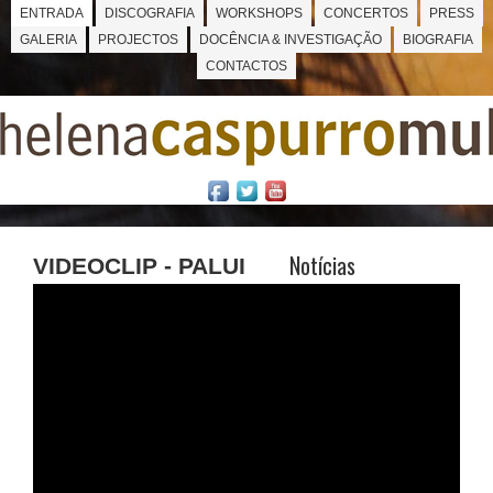
ENTRADA
DISCOGRAFIA
WORKSHOPS
CONCERTOS
PRESS
GALERIA
PROJECTOS
DOCÊNCIA & INVESTIGAÇÃO
BIOGRAFIA
CONTACTOS
Notícias
VIDEOCLIP - PALUI
PALUÍ - Viagens
por histórias
sonoras que a
língua conta